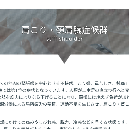
肩こり・頚肩腕症候群
stiff shoulder
ての筋肉の緊張感を中心とする不快感、こり感、重苦しさ、鈍痛
性では第1位の症状となっています。人類が二本足の直立歩行へと
上肢を筋肉によりぶら下げることになり、頚椎には絶えず負荷が加
調労働による局所疲労の蓄積、運動不足を生じさせ、肩こり・首
部にかけての痛みやしびれ感、脱力、冷感などを呈する状態です。