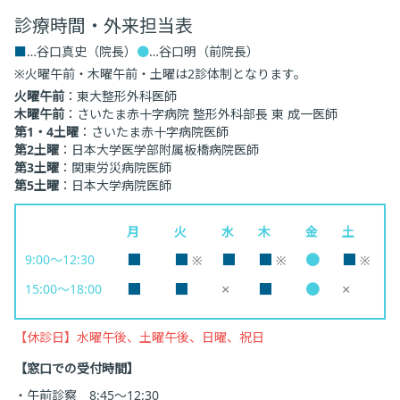
診療時間・外来担当表
■
…谷口真史（院長）
●
…谷口明（前院長）
※火曜午前・木曜午前・土曜は2診体制となります。
火曜午前
：東大整形外科医師
木曜午前
：さいたま赤十字病院 整形外科部長 東 成一医師
第1・4土曜
：さいたま赤十字病院医師
第2土曜
：日本大学医学部附属板橋病院医師
第3土曜
：関東労災病院医師
第5土曜
：日本大学病院医師
月
火
水
木
金
土
■
■
■
■
●
■
9:00～12:30
※
※
※
■
■
×
■
●
×
15:00～18:00
【休診日】水曜午後、土曜午後、日曜、祝日
【窓口での受付時間】
・午前診察 8:45～12:30