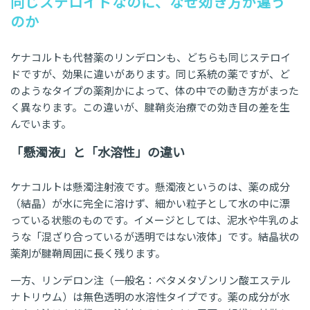
同じステロイドなのに、なぜ効き方が違う
のか
ケナコルトも代替薬のリンデロンも、どちらも同じステロイ
ドですが、効果に違いがあります。同じ系統の薬ですが、ど
のようなタイプの薬剤かによって、体の中での動き方がまった
く異なります。この違いが、腱鞘炎治療での効き目の差を生
んでいます。
「懸濁液」と「水溶性」の違い
ケナコルトは懸濁注射液です。懸濁液というのは、薬の成分
（結晶）が水に完全に溶けず、細かい粒子として水の中に漂
っている状態のものです。イメージとしては、泥水や牛乳のよ
うな「混ざり合っているが透明ではない液体」です。結晶状の
薬剤が腱鞘周囲に長く残ります。
一方、リンデロン注（一般名：ベタメタゾンリン酸エステル
ナトリウム）は無色透明の水溶性タイプです。薬の成分が水