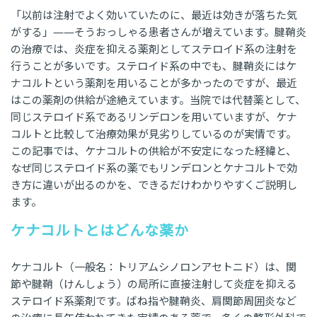
「以前は注射でよく効いていたのに、最近は効きが落ちた気
がする」――そうおっしゃる患者さんが増えています。腱鞘炎
の治療では、炎症を抑える薬剤としてステロイド系の注射を
行うことが多いです。ステロイド系の中でも、腱鞘炎にはケ
ナコルトという薬剤を用いることが多かったのですが、最近
はこの薬剤の供給が途絶えています。当院では代替薬として、
同じステロイド系であるリンデロンを用いていますが、ケナ
コルトと比較して治療効果が見劣りしているのが実情です。
この記事では、ケナコルトの供給が不安定になった経緯と、
なぜ同じステロイド系の薬でもリンデロンとケナコルトで効
き方に違いが出るのかを、できるだけわかりやすくご説明し
ます。
ケナコルトとはどんな薬か
ケナコルト（一般名：トリアムシノロンアセトニド）は、関
節や腱鞘（けんしょう）の局所に直接注射して炎症を抑える
ステロイド系薬剤です。ばね指や腱鞘炎、肩関節周囲炎など