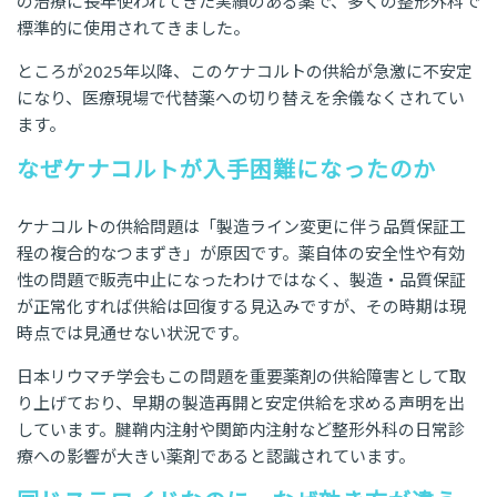
の治療に長年使われてきた実績のある薬で、多くの整形外科で
標準的に使用されてきました。
ところが2025年以降、このケナコルトの供給が急激に不安定
になり、医療現場で代替薬への切り替えを余儀なくされてい
ます。
なぜケナコルトが入手困難になったのか
ケナコルトの供給問題は「製造ライン変更に伴う品質保証工
程の複合的なつまずき」が原因です。薬自体の安全性や有効
性の問題で販売中止になったわけではなく、製造・品質保証
が正常化すれば供給は回復する見込みですが、その時期は現
時点では見通せない状況です。
日本リウマチ学会もこの問題を重要薬剤の供給障害として取
り上げており、早期の製造再開と安定供給を求める声明を出
しています。腱鞘内注射や関節内注射など整形外科の日常診
療への影響が大きい薬剤であると認識されています。