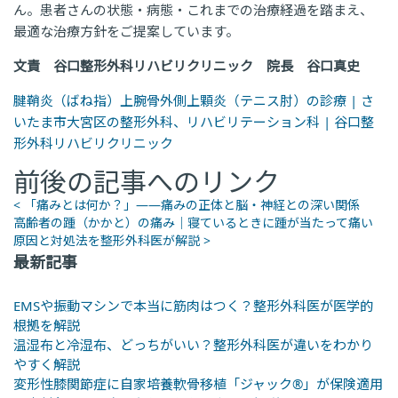
ん。患者さんの状態・病態・これまでの治療経過を踏まえ、
最適な治療方針をご提案しています。
文責 谷口整形外科リハビリクリニック 院長 谷口真史
腱鞘炎（ばね指）上腕骨外側上顆炎（テニス肘）の診療 | さ
いたま市大宮区の整形外科、リハビリテーション科 | 谷口整
形外科リハビリクリニック
前後の記事へのリンク
< 「痛みとは何か？」——痛みの正体と脳・神経との深い関係
高齢者の踵（かかと）の痛み｜寝ているときに踵が当たって痛い
原因と対処法を整形外科医が解説 >
最新記事
EMSや振動マシンで本当に筋肉はつく？整形外科医が医学的
根拠を解説
温湿布と冷湿布、どっちがいい？整形外科医が違いをわかり
やすく解説
変形性膝関節症に自家培養軟骨移植「ジャック®」が保険適用