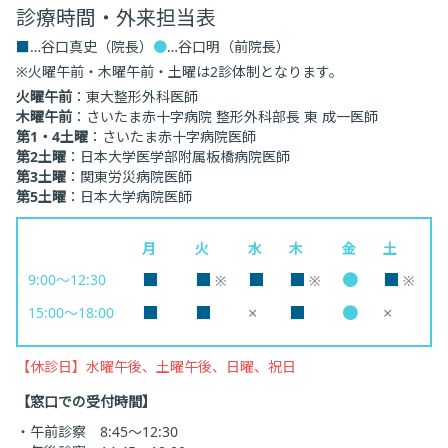
診療時間・外来担当表
■
…谷口真史（院長）
●
…谷口明（前院長）
※火曜午前・木曜午前・土曜は2診体制となります。
火曜午前
：東大整形外科医師
木曜午前
：さいたま赤十字病院 整形外科部長 東 成一医師
第1・4土曜
：さいたま赤十字病院医師
第2土曜
：日本大学医学部附属板橋病院医師
第3土曜
：関東労災病院医師
第5土曜
：日本大学病院医師
月
火
水
木
金
土
■
■
■
■
●
■
9:00～12:30
※
※
※
■
■
×
■
●
×
15:00～18:00
【休診日】水曜午後、土曜午後、日曜、祝日
【窓口での受付時間】
・午前診察 8:45～12:30